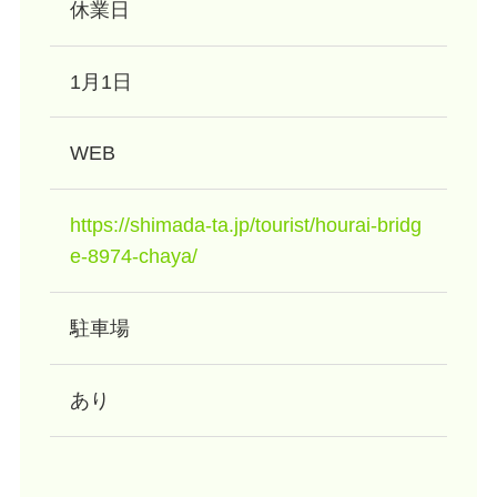
休業日
1月1日
WEB
https://shimada-ta.jp/tourist/hourai-bridg
e-8974-chaya/
駐車場
あり