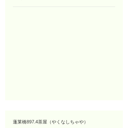
蓬莱橋897.4茶屋（やくなしちゃや）